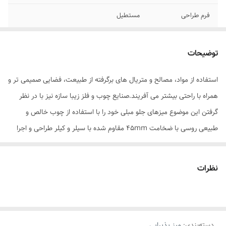
فرم طراحی
مستطیل
جنس صفحه
چوب
توضیحات
جنس پایه
فلز
استفاده از مواد، مصالح و متریال های برگرفته از طبیعت، فضایی صمیمی تر و
سایر توضیحات
ضخامت صفحه چوبی 45میلیمتر، ضخامت
همراه با راحتی بیشتر می آفریند.صنایع چوب و فلز زیبا سازه نیز با در نظر
پروفیل پایه 20میلیمتر*60میلیمتر ، پوشش
چوب با سیلر و کیلر، جنس چوب: روسی
گرفتن این موضوع میزهای جلو مبلی خود را با استفاده از چوب خالص و
طبیعی روسی با ضخامت 45mm مقاوم شده با سیلر و کیلر طراحی و اجرا
رنگ
قهوه ای روشن
نموده و با ترکیب این چوب با پایه هایی از جنس فلز با ابعاد و
طرحی هوشمندانه و مقاوم شده با رنگ استاتیک گزینه مناسبی برای ایجاد
نظرات
فضایی مدرن و در عین حال طبیعی برای منزل می باشد.
دسته‌بندی
:
میز پذیرایی