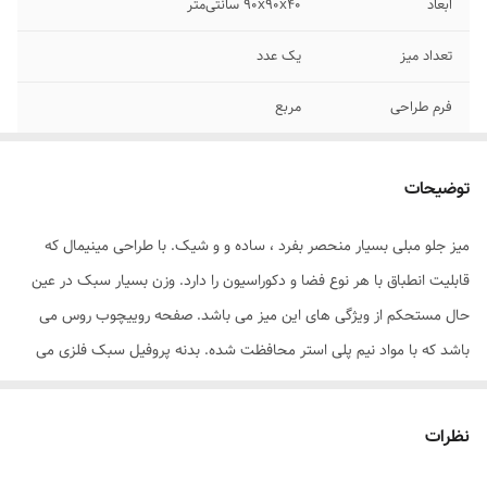
ابعاد
90x90x40 سانتی‌متر
تعداد میز
یک عدد
فرم طراحی
مربع
جنس صفحه
چوب
توضیحات
جنس پایه
فلز
میز جلو مبلی بسیار منحصر بفرد ، ساده و و شیک. با طراحی مینیمال که
قابلیت انطباق با هر نوع فضا و دکوراسیون را دارد. وزن بسیار سبک در عین
حال مستحکم از ویژگی های این میز می باشد. صفحه روییچوب روس می
باشد که با مواد نیم پلی استر محافظت شده. بدنه پروفیل سبک فلزی می
باشد که 3 مرحله رنگ میشود. فینیشینک و کیفیت ساخت بسیار بالا
هست.
نظرات