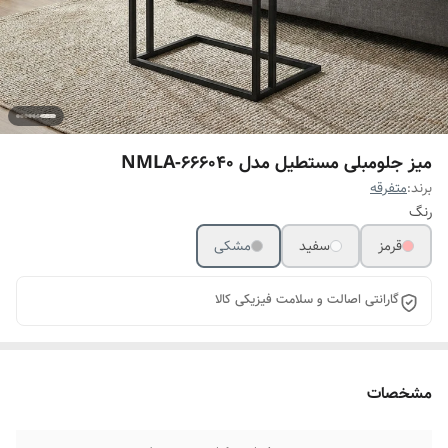
میز جلومبلی مستطیل مدل NMLA-666040
برند:
متفرقه
رنگ
قرمز
سفید
مشکی
گارانتی اصالت و سلامت فیزیکی کالا
مشخصات