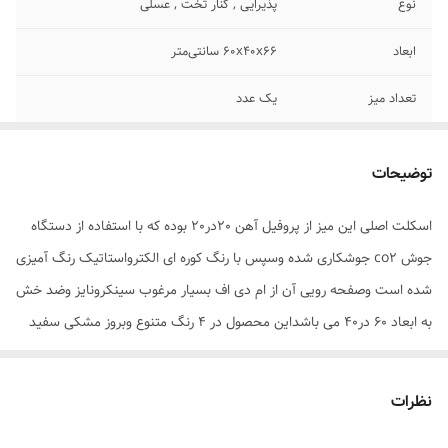
نوع
پذیرایی , کنار تخت , عسلی
ابعاد
60x40x66 سانتی‌متر
تعداد میز
یک عدد
فرم طراحی
مستطیل
توضیحات
جنس صفحه
MDF
اسکلت اصلی این میز از پروفیل آهن 20در20 بوده که با استفاده از دستگاه
جنس پایه
آهن
جوش co2 جوشکاری شده وسپس با رنگ کوره ای الکترواستاتیک رنگ آمیزی
شده است وصفحه رویی آن از ام دی اف بسیار مرغوب سینکرونایز وضد خش
به ابعاد 60 در40 می باشداین محصول در 4 رنگ متنوع وبروز مشکی سفید
وقهوه ای تیره وروشن با طرح وموج درخت بلوط تولید میشود وآن را از
محصولات مشابه متمایز می کند.از مهمترین ویژگی این محصول میتوان به
نظرات
ارتفاع 66 سانتی متری آن اشاره کرد که می تواند کارایی مختلف از قبیل میز