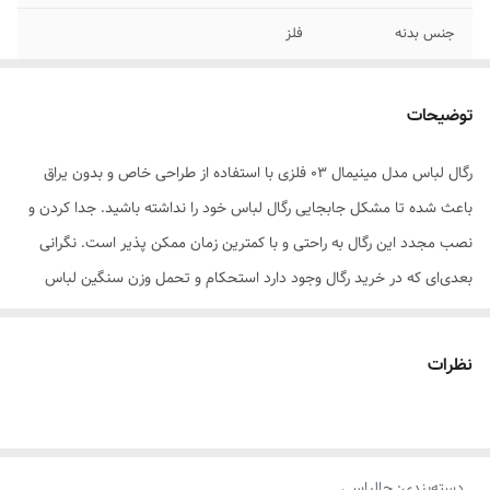
جنس بدنه
فلز
تعداد آویز
2 عدد
توضیحات
سایر توضیحات
رنگ کوره‌ای و پروفیل مخصوص
رگال لباس مدل مینیمال 03 فلزی با استفاده از طراحی خاص و بدون یراق
رنگ
مشکی
باعث شده تا مشکل جابجایی رگال لباس خود را نداشته باشید. جدا کردن و
نصب مجدد این رگال به راحتی و با کمترین زمان ممکن پذیر است. نگرانی
بعدی‌ای که در خرید رگال وجود دارد استحکام و تحمل وزن سنگین لباس
است اما این رگال با استفاده از پروفیل فلزی کارخانه‌ای مناسب و خاص که
مخصوص این محصول ساخته شده و طراحی دقیق باعث می‌شود که
نظرات
سنگین‌ترین لباس‌ها به راحتی بر روی آن قرار بگیرند. استفاده از 2 ردیف برای
آویزان کردن لباس باعث شده تا بتوان از یکی از ردیف‌ها برای استفاده از
حوله، لباس‌های خاص‌تر و... استفاده کرد. پروفیل فلزی این رگال و رنگ
دسته‌بندی
:
جالباسی
خاص الکترواستاتیک کوره‌ای آن جلوه‌ای مینیمال و مدرن به فضای خانه و یا