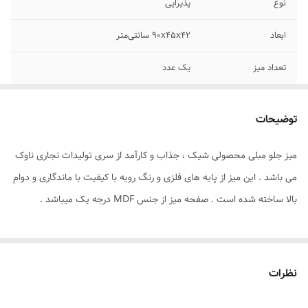
نوع
پذیرایی
ابعاد
90x45x42 سانتی‌متر
تعداد میز
یک عدد
فرم طراحی
مستطیل
توضیحات
جنس صفحه
MDF
میز جلو مبلی محصولی شیک ، جذاب و کارآمد از سری تولیدات نجاری ناوک
جنس پایه
فلز
می باشد . این میز از پایه های فلزی و رنگ رویه با کیفیت با ماندگاری و دوام
بالا ساخته شده است . صفحه میز از جنس MDF درجه یک میباشد .
نظرات