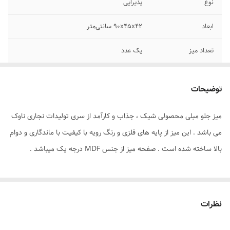
نوع
پذیرایی
ابعاد
90x45x42 سانتی‌متر
تعداد میز
یک عدد
فرم طراحی
مستطیل
توضیحات
جنس صفحه
MDF
میز جلو مبلی محصولی شیک ، جذاب و کارآمد از سری تولیدات نجاری ناوک
جنس پایه
فلز
می باشد . این میز از پایه های فلزی و رنگ رویه با کیفیت با ماندگاری و دوام
بالا ساخته شده است . صفحه میز از جنس MDF درجه یک میباشد .
نظرات