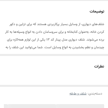
شکل محصول
مستطیل
توضیحات
سایر توضیحات
جنس این محصول از ام دی اف است رنگ
طبقات وسط سفید است و رنگ انتخابی شما
شلف‌های دیواری، از وسایل بسیار پرکاربردی هستند که برای تزئین و دکور
روی باکس‌ها اعمال می‌شود.
کردن خانه، به‌عنوان کتابخانه و برای سروسامان دادن به انواع وسیله‌ها به کار
ابعاد
105x20x60 سانتی‌متر
برده می‌شوند. شلف دیواری مدل پینار کد 13 یکی از این لوازم همه‌کاره برای
چیدمان و نظم بخشیدن به انواع وسایل است. شما می‌توانید این شلف را به
دیوار نصب کنید یا آن را روی میز کار، میز تحریر و حتی زمین قرار دهید. این
قفسه‌ها که 5 قسمت مجزا برای چیدمان دارند، از چوب ام‌دی‌اف ساخته
نظرات
شده‌اند و ابعاد کل مجموعه در کنار هم به اندازه‌ی 105×20×60 سانتی‌متر
است. رنگ طبقات وسط سفید است و رنگ باکس‌های کناری را می‌توانید
مطابق سلیقه و نیاز خود انتخاب کنید. شلف دیواری پینار به همراه تمامی
دسته‌بندی
:
شلف و طبقه
لوازم و پیچ و مهره‌های لازم برای سرهم‌کردن برای شما ارسال می‌شود و نصب
آن به آسانی انجام خواهد شد. از این شلف دیواری می‌توانید برای چیدمان