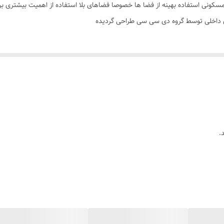
های مسکونی استفاده بهینه از فضا ها خصوصا فضاهای بلا استفاده از اهمیت بیشت
ی داخلی توسط گروه دی سی سی طراحی گردیده
همچنین دارای چهار محل آویز جهت آویزان نمودن لباس یا سایز لوازم م
35x35x185 سانتی‌متر
.