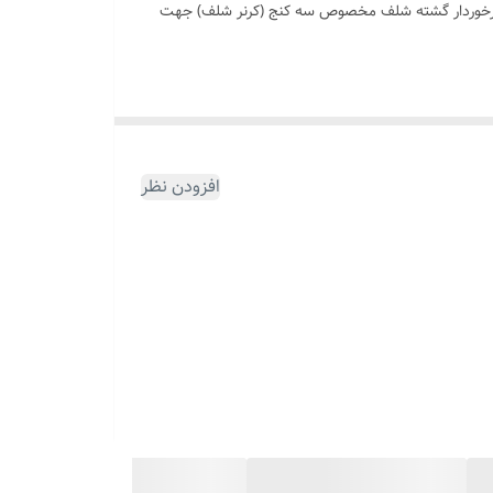
ری برخوردار گشته شلف مخصوص سه کنج (کرنر شلف) جهت
این محصول دارای چهار طبقه مثلثی شکل بوده که طبقه پایینی 35x35 سانتیمز بوده . سایر طبقات 30x30 سانتیمتر می باشند
ی باشد
افزودن نظر