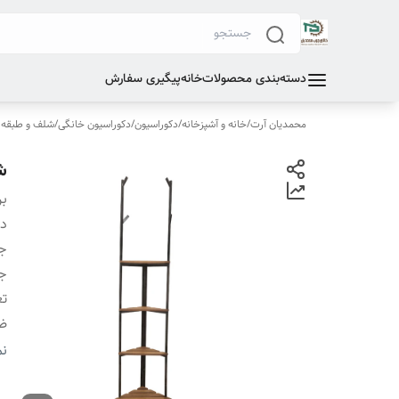
دسته‌بندی محصولات
خانه
پیگیری سفارش
محمدیان آرت
/
خانه و آشپزخانه
/
دکوراسیون
/
دکوراسیون خانگی
/
شلف و طبقه
ش
بر
دس
ج
ج
تع
ض
ش
نم
سا
ت