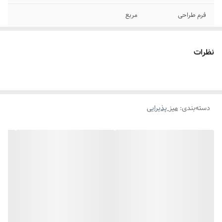
فرم طراحی
مربع
جنس صفحه
MDF
نظرات
جنس پایه
چوب
سایر توضیحات
ابعاد تخته 40 در 40 ارتفاع 50 پایه فلز اهن با
رنگ کوره ای مشکی منظور از تنوع رنگ تخته
میباشد
دسته‌بندی
:
میز پذیرایی
رنگ
مشکی