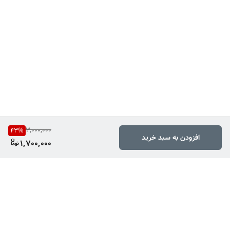
3,000,000
43
%
افزودن به سبد خرید
1,700,000
برگشت به بالا