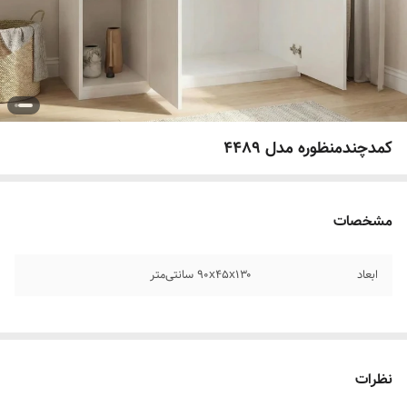
کمدچندمنظوره مدل 4489
مشخصات
ابعاد
۹۰x۴۵x۱۳۰ سانتی‌متر
نظرات