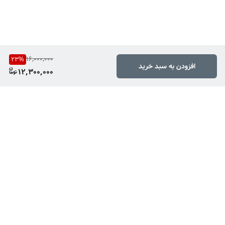
16,000,000
23
%
افزودن به سبد خرید
12,300,000
برگشت به بالا