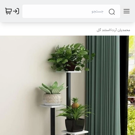
محمدیان آرت
/
استند گل