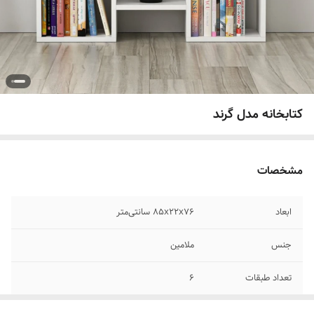
کتابخانه مدل گرند
مشخصات
ابعاد
۸۵x۲۲x۷۶ سانتی‌متر
جنس
ملامین
تعداد طبقات
6
رنگ
سفید مشکی قهوه ایی