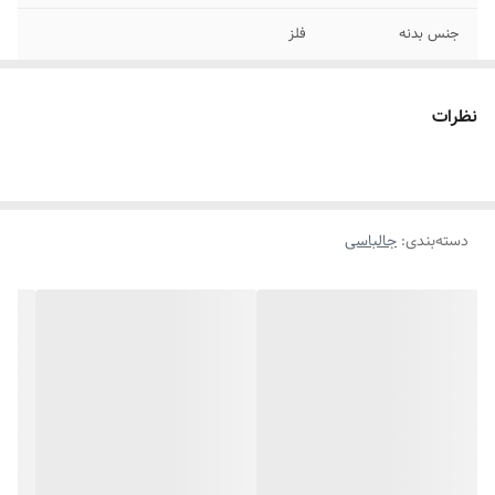
جنس بدنه
فلز
تعداد آویز
10 عدد
نظرات
رنگ
مشکی
دسته‌بندی
:
جالباسی