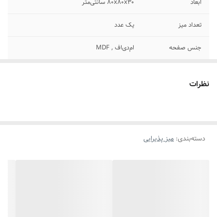
ابعاد
80x80x30 سانتی‌متر
تعداد میز
یک عدد
جنس صفحه
ام‌دی‌اف , MDF
جنس پایه
فلز
نظرات
سایر توضیحات
تنوع رنگی مربوط به فریم فلزی می باشد و رنگ
MDF ثابت است. جنس صفحه MDF روکشدار
مشکی است. رنگ فریم فلزی الکترواستاتیک
کوره ای است.
دسته‌بندی
:
میز پذیرایی