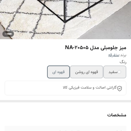
میز جلومبلی مدل NA-20505
برند:
متفرقه
رنگ
سفید
قهوه ای روشن
قهوه ای
گارانتی اصالت و سلامت فیزیکی کالا
مشخصات