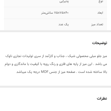
نوع
پذیرایی
ابعاد
75x75x40 سانتی‌متر
تعداد میز
یک عدد
فرم طراحی
مربع
توضیحات
جنس صفحه
MDF
میز جلو مبلی محصولی شیک ، جذاب و کارآمد از سری تولیدات نجاری ناوک
جنس پایه
فلز
می باشد . این میز از پایه های فلزی و رنگ رویه با کیفیت با ماندگاری و دوام
بالا ساخته شده است . صفحه میز از جنس MDF درجه یک میباشد
نظرات