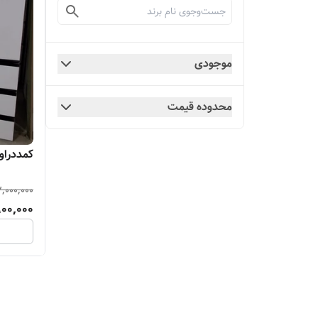
موجودی
محدوده قیمت
کمددراور
,000,000
900,000